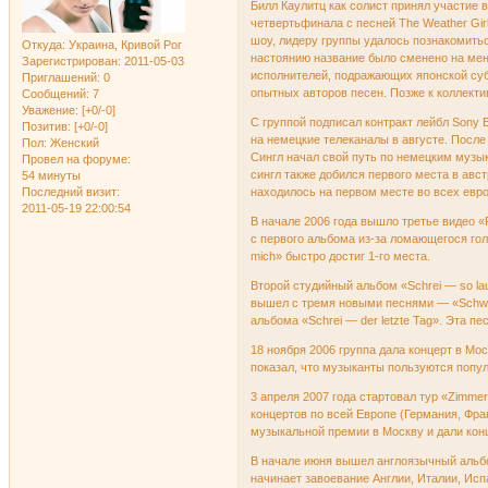
Билл Каулитц как солист принял участие в
четвертьфинала с песней The Weather Girl
шоу, лидеру группы удалось познакомить
Откуда:
Украина, Кривой Рог
настоянию название было сменено на мен
Зарегистрирован
: 2011-05-03
исполнителей, подражающих японской субку
Приглашений:
0
опытных авторов песен. Позже к коллект
Сообщений:
7
Уважение:
[+0/-0]
С группой подписал контракт лейбл Sony
Позитив:
[+0/-0]
на немецкие телеканалы в августе. После
Пол:
Женский
Сингл начал свой путь по немецким музыка
Провел на форуме:
сингл также добился первого места в авст
54 минуты
Последний визит:
находилось на первом месте во всех евро
2011-05-19 22:00:54
В начале 2006 года вышло третье видео «
с первого альбома из-за ломающегося го
mich» быстро достиг 1-го места.
Второй студийный альбом «Schrei — so la
вышел с тремя новыми песнями — «Schwarz
альбома «Schrei — der letzte Tag». Эта п
18 ноября 2006 группа дала концерт в Мо
показал, что музыканты пользуются попу
3 апреля 2007 года стартовал тур «Zimme
концертов по всей Европе (Германия, Фра
музыкальной премии в Москву и дали конц
В начале июня вышел англоязычный альбом
начинает завоевание Англии, Италии, Исп