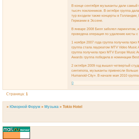
В конце сентября музыканты дали самый 
тысяч поклонников. В октябре группа дал
тур входили также концерты в Голландии,
Германии в Эссене.
В январе 2008 Билл заболел ларингитом, 
проведена операция по удалению кисты с 
1 ноября 2007 года группа получила приз M
группа стала лауреатом MTV Video Music 
группа получила приз MTV Europe Music Aw
Awards группа победила в номинации Best
2 октября 2009 год вышел четвертый студ
синтипопа, музыканты привнесли больше 
Humanoid-City». В начале мая 2010 групп
0
Страница:
1
»
Юморной Форум
»
Музыка
»
Tokio Hotel