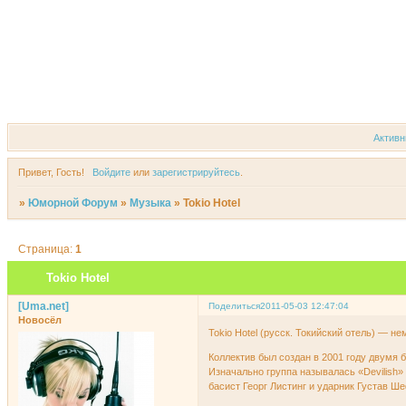
Форум
Участники
Актив
Привет, Гость!
Войдите
или
зарегистрируйтесь
.
»
Юморной Форум
»
Музыка
»
Tokio Hotel
Страница:
1
Tokio Hotel
[Uma.net]
Поделиться
2011-05-03 12:47:04
Новосёл
Tokio Hotel (русск. Токийский отель) — н
Коллектив был создан в 2001 году двумя
Изначально группа называлась «Devilish»
басист Георг Листинг и ударник Густав Ш