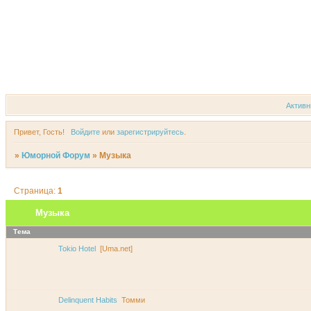
Форум
Участники
Актив
Привет, Гость!
Войдите
или
зарегистрируйтесь
.
»
Юморной Форум
»
Музыка
Страница:
1
Музыка
Тема
Tokio Hotel
[Uma.net]
Delinquent Habits
Томми