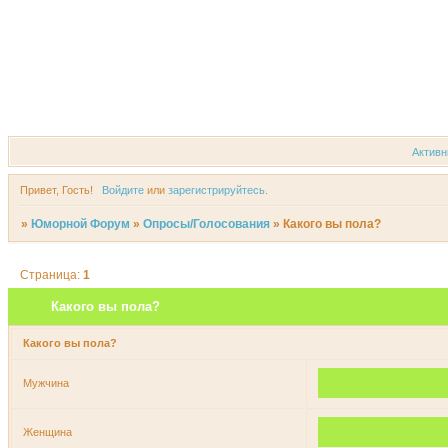
Форум
Участники
Актив
Привет, Гость!
Войдите
или
зарегистрируйтесь
.
»
Юморной Форум
»
Опросы/Голосования
»
Какого вы пола?
Страница:
1
Какого вы пола?
Какого вы пола?
Мужчина
Женщина