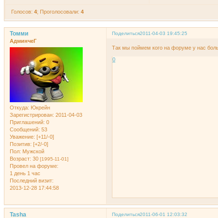
Голосов:
4
;
Проголосовали:
4
Томми
Поделиться
2011-04-03 19:45:25
АдминчеГ
Так мы поймем кого на форуме у нас бол
0
Откуда:
Юкрейн
Зарегистрирован
: 2011-04-03
Приглашений:
0
Сообщений:
53
Уважение:
[+11/-0]
Позитив:
[+2/-0]
Пол:
Мужской
Возраст:
30
[1995-11-01]
Провел на форуме:
1 день 1 час
Последний визит:
2013-12-28 17:44:58
Tasha
Поделиться
2011-06-01 12:03:32