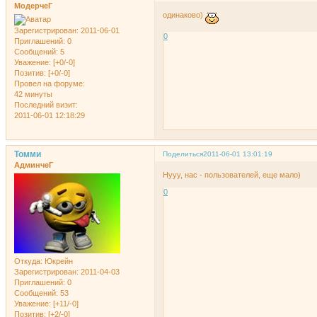
МодерчеГ
одинаково)
Зарегистрирован
: 2011-06-01
0
Приглашений:
0
Сообщений:
5
Уважение:
[+0/-0]
Позитив:
[+0/-0]
Провел на форуме:
42 минуты
Последний визит:
2011-06-01 12:18:29
Томми
Поделиться
2011-06-01 13:01:19
АдминчеГ
Нууу, нас - пользователей, еще мало)
0
Откуда:
Юкрейн
Зарегистрирован
: 2011-04-03
Приглашений:
0
Сообщений:
53
Уважение:
[+11/-0]
Позитив:
[+2/-0]