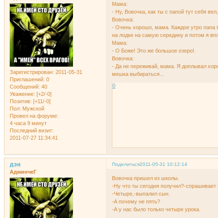
Мама:
- Ну, Вовочка, как ты с папой тут себя вел
Вовочка:
- Очень хорошо, мама. Каждое утро папа 
на лодке на самую середину и потом я вп
Мама:
- О Боже! Это же большое озеро!.
Вовочка:
- Да не переживай, мама. Я доплывал хор
Зарегистрирован
: 2011-05-31
мешка выбираться...
Приглашений:
0
0
Сообщений:
40
Уважение:
[+2/-0]
Позитив:
[+11/-0]
Пол:
Мужской
Провел на форуме:
4 часа 9 минут
Последний визит:
2011-07-27 11:34:41
дэн
Поделиться
2011-05-31 10:12:14
АдминчеГ
Вовочка пришел из школы.
-Hу что ты сегодня получил?-спрашивает 
-Четыре,-выпалил сын.
-А почему не пять?
-А у нас было только четыре урока.