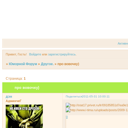
Форум
Участники
Актив
Привет, Гость!
Войдите
или
зарегистрируйтесь
.
»
Юморной Форум
»
Другое.
»
про вовочку)
Страница:
1
про вовочку)
дэн
Поделиться
2011-05-31 10:00:11
АдминчеГ
0