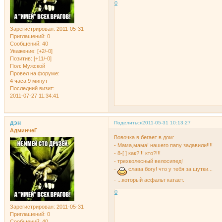
0
Зарегистрирован
: 2011-05-31
Приглашений:
0
Сообщений:
40
Уважение:
[+2/-0]
Позитив:
[+11/-0]
Пол:
Мужской
Провел на форуме:
4 часа 9 минут
Последний визит:
2011-07-27 11:34:41
дэн
Поделиться
2011-05-31 10:13:27
АдминчеГ
Вовочка в бегает в дом:
- Мама,мама! нашего папу задавили!!!!
- 8-[ ] как?!!! кто?!!!
- трехколесный велосипед!
-
слава богу! что у тебя за шутки...
- ...который асфальт катает.
0
Зарегистрирован
: 2011-05-31
Приглашений:
0
Сообщений:
40