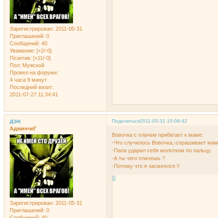
Зарегистрирован
: 2011-05-31
Приглашений:
0
Сообщений:
40
Уважение:
[+2/-0]
Позитив:
[+11/-0]
Пол:
Мужской
Провел на форуме:
4 часа 9 минут
Последний визит:
2011-07-27 11:34:41
дэн
Поделиться
2011-05-31 10:06:42
АдминчеГ
Вовочка с плачем прибегает к маме:
-Что случилось Вовочка,-спрашивает мам
-Папа ударил себя молотком по пальцу.
-А ты чего плачешь ?
-Потому что я засмеялся !!
0
Зарегистрирован
: 2011-05-31
Приглашений:
0
Сообщений:
40