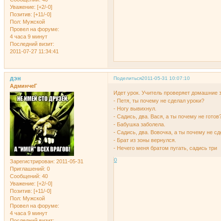
Уважение:
[+2/-0]
Позитив:
[+11/-0]
Пол:
Мужской
Провел на форуме:
4 часа 9 минут
Последний визит:
2011-07-27 11:34:41
дэн
Поделиться
2011-05-31 10:07:10
АдминчеГ
Идет урок. Учитель проверяет домашние 
- Петя, ты почему не сделал уроки?
- Ногу вывихнул.
- Садись, два. Вася, а ты почему не готов
- Бабушка заболела.
- Садись, два. Вовочка, а ты почему не с
- Брат из зоны вернулся.
- Нечего меня братом пугать, садись три
0
Зарегистрирован
: 2011-05-31
Приглашений:
0
Сообщений:
40
Уважение:
[+2/-0]
Позитив:
[+11/-0]
Пол:
Мужской
Провел на форуме:
4 часа 9 минут
Последний визит: