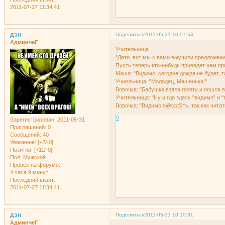
2011-07-27 11:34:41
дэн
Поделиться
2011-05-31 10:07:54
АдминчеГ
Учительница.
"Дети, вот мы с вами выучили пpедложения
Пусть тепеpь кто-нибудь пpиведет нам пp
Маша: "Видимо, сегодня дождя не будет, та
Учиельница: "Молодец, Машенька!".
Вовочка: "Бабушка взяла газету и пошла в
Учительница: "Hу и где здесь "видимо" и "т
Вовочка: "Видимо п@cр@^ь, так как читат
0
Зарегистрирован
: 2011-05-31
Приглашений:
0
Сообщений:
40
Уважение:
[+2/-0]
Позитив:
[+11/-0]
Пол:
Мужской
Провел на форуме:
4 часа 9 минут
Последний визит:
2011-07-27 11:34:41
дэн
Поделиться
2011-05-31 10:10:31
АдминчеГ