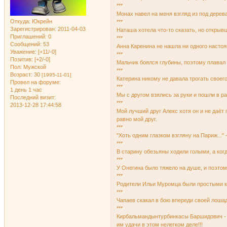
***
Монах навел на меня взгляд из под дерева
Откуда:
Юкрейн
***
Зарегистрирован
: 2011-04-03
Наташа хотела что-то сказать, но открыв
Приглашений:
0
***
Сообщений:
53
Анна Кaренина не нашла ни одного насто
Уважение:
[+11/-0]
***
Позитив:
[+2/-0]
Мальчик боялся глубины, поэтому плавал 
Пол:
Мужской
***
Возраст:
30
[1995-11-01]
Катерина никому не давала трогать своег
Провел на форуме:
***
1 день 1 час
Мы с другом взялись за руки и пошли в р
Последний визит:
***
2013-12-28 17:44:58
Мой лучший друг Алекс хотя он и не даёт 
равно мой друг.
***
"Хоть одним глазком взгляну на Париж..." 
***
В старину обезьяны ходили голыми, а когд
***
У Онегина было тяжело на душе, и поэтом
***
Родители Ильи Муpомца были пpостыми к
***
Чапаев скакал в бою впереди своей лошад
***
Кирбальмандынтурбинкасы Баршидович - 
им удачи в этом нелегком деле!!!