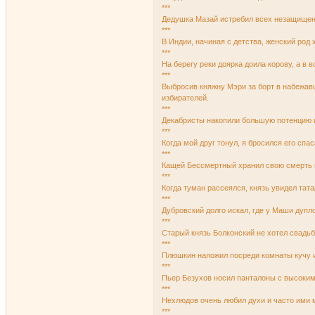
***
Дедушка Мазай истребил всех незащищенн
***
В Индии, начиная с детства, женский род 
***
На берегу реки доярка доила корову, а в 
***
Выбросив княжну Мэри за борт в набежав
избирателей.
***
Декабристы накопили большую потенцию и
***
Когда мой дpуг тонул, я бpосился его спа
***
Кащей Бессмертный хранил свою смерть в
***
Когда туман pассеялся, князь увидел тата
***
Дубровский долго искал, где у Маши дупло
***
Старый князь Болконский не хотел свадьб
***
Плюшкин наложил посреди комнаты кучу и
***
Пьер Безухов носил панталоны с высоким
***
Нехлюдов очень любил духи и часто ими 
***