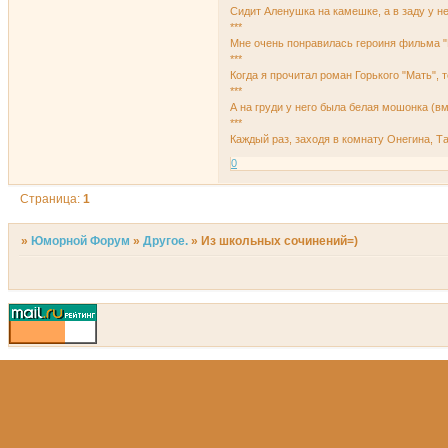
Сидит Аленушка на камешке, а в заду у не
***
Мне очень понравилась героиня фильма "Е
***
Когда я прочитал роман Горького "Мать", 
***
А на груди у него была белая мошонка (в
***
Каждый раз, заходя в комнату Онегина, Т
0
Страница:
1
»
Юморной Форум
»
Другое.
»
Из школьных сочинений=)