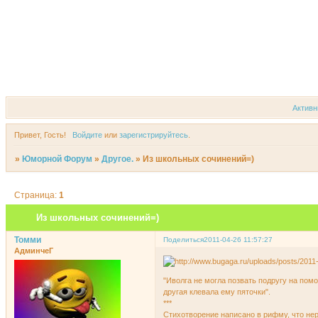
Форум
Участники
Актив
Привет, Гость!
Войдите
или
зарегистрируйтесь
.
»
Юморной Форум
»
Другое.
»
Из школьных сочинений=)
Страница:
1
Из школьных сочинений=)
Томми
Поделиться
2011-04-26 11:57:27
АдминчеГ
"Иволга не могла позвать подругу на помо
другая клевала ему пяточки".
***
Стихотворение написано в рифму, что нер