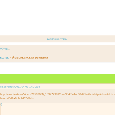
Форум
Участники
Регистрация
Войти
Активные темы
руйтесь
.
иколы.
»
Американская реклама
Поделиться
2011-04-09 14:30:35
http://vkontakte.ru/video-21518080_159772981?h=a384f6a1ab51d75a&hd=http://vkontakte
h=ecf48d7a7c9cb223&hd=
0