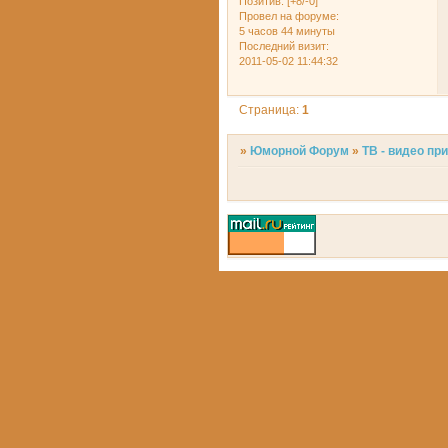
Позитив:
[+8/-0]
Провел на форуме:
5 часов 44 минуты
Последний визит:
2011-05-02 11:44:32
Страница:
1
»
Юморной Форум
»
ТВ - видео пр