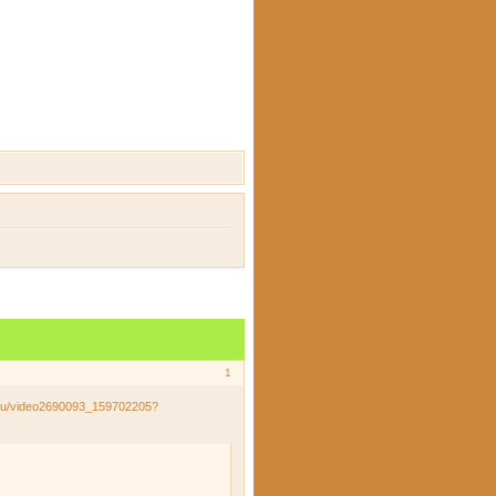
1
.ru/video2690093_159702205?