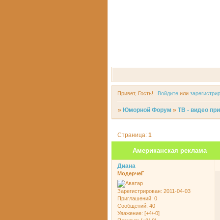
Привет, Гость!
Войдите
или
зарегистри
»
Юморной Форум
»
ТВ - видео пр
Страница:
1
Американская реклама
Диана
МодерчеГ
Зарегистрирован
: 2011-04-03
Приглашений:
0
Сообщений:
40
Уважение:
[+4/-0]