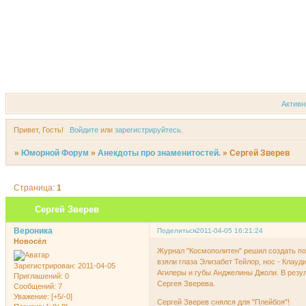
Форум
Участники
Актив
Привет, Гость!
Войдите
или
зарегистрируйтесь
.
»
Юморной Форум
»
Анекдоты про знаменитостей.
»
Сергей Зверев
Страница:
1
Сергей Зверев
Вероника
Поделиться
2011-04-05 16:21:24
Новосёл
Журнал "Космополитен" решил создать по
взяли глаза Элизабет Тейлор, нос - Клау
Зарегистрирован
: 2011-04-05
Агилеры и губы Анджелины Джоли. В рез
Приглашений:
0
Сергея Зверева.
Сообщений:
7
Уважение:
[+5/-0]
Сергей Зверев снялся для "Плейбоя"!