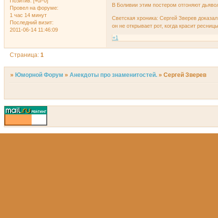
Позитив:
[+0/-0]
В Боливии этим постером отгоняют дьявол
Провел на форуме:
1 час 14 минут
Светская хроника: Сергей Зверев доказал
Последний визит:
он не открывает рот, когда красит ресницы
2011-06-14 11:46:09
+1
Страница:
1
»
Юморной Форум
»
Анекдоты про знаменитостей.
»
Сергей Зверев