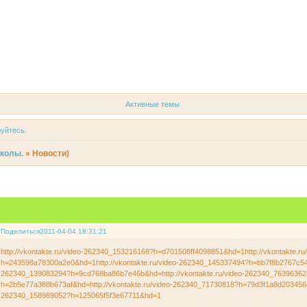
Форум
Участники
Регистрация
Войти
Активные темы
руйтесь
.
иколы.
»
Новости)
Поделиться
2011-04-04 18:31:21
http://vkontakte.ru/video-262340_153216168?h=d701508ff4098851&hd=1http://vkontakte.r
h=243598a78300a2e0&hd=1http://vkontakte.ru/video-262340_145337494?h=bb7f8b2767c5441
262340_139083294?h=9cd768ba86b7e46b&hd=http://vkontakte.ru/video-262340_76396362
h=2b5e77a388b673af&hd=http://vkontakte.ru/video-262340_71730818?h=79d3f1a8d203456c&
262340_158989052?h=125065f5f3e67711&hd=1