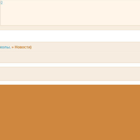
0
иколы.
»
Новости)