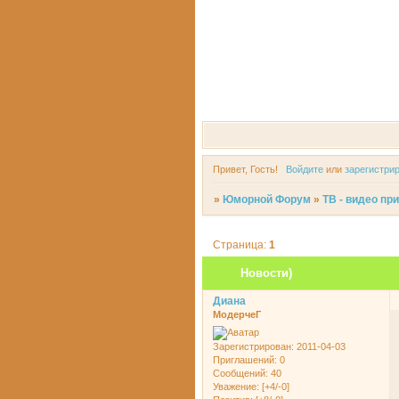
Привет, Гость!
Войдите
или
зарегистри
»
Юморной Форум
»
ТВ - видео пр
Страница:
1
Новости)
Диана
МодерчеГ
Зарегистрирован
: 2011-04-03
Приглашений:
0
Сообщений:
40
Уважение:
[+4/-0]