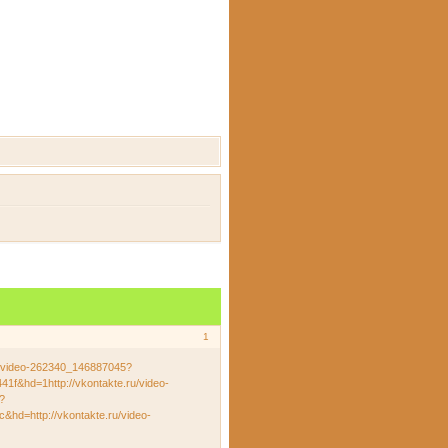
1
u/video-262340_146887045?
f&hd=1http://vkontakte.ru/video-
?
hd=http://vkontakte.ru/video-