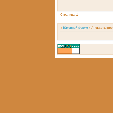
Страница:
1
»
Юморной Форум
»
Анекдоты про 