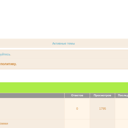
Форум
Участники
Регистрация
Войти
Активные темы
руйтесь
.
политику.
Ответов
Просмотров
После
0
1795
Томми