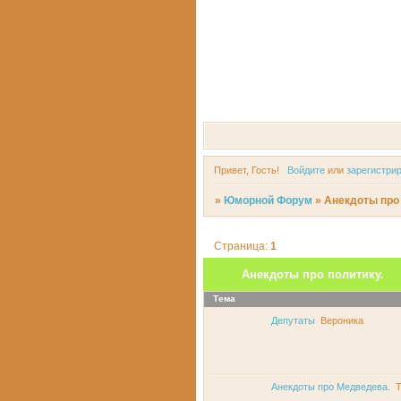
Привет, Гость!
Войдите
или
зарегистри
»
Юморной Форум
»
Анекдоты про 
Страница:
1
Анекдоты про политику.
Тема
Депутаты
Вероника
Анекдоты про Медведева.